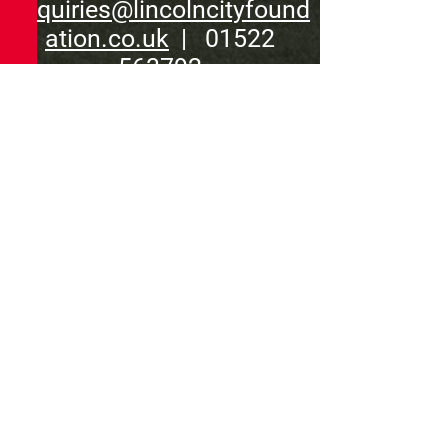
enquiries@lincolncityfound
ation.co.uk
| 01522
563792
По вопросам защиты
обращайтесь
guarding@lincolncityfound
ation.co.uk
Политика конфиденциальности
Регистрационный номер
благотворительной организации:
1128464
Фонд Линкольн-Сити — это