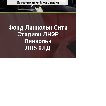
Изучение английского языка
Фонд Линкольн-Сити
Стадион ЛНЭР
Линкольн
ЛН5 8ЛД
enquiries@lincolncityfound
ation.co.uk
| 01522
563792
По вопросам защиты
обращайтесь
guarding@lincolncityfound