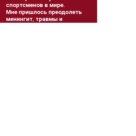
спортсменов в мире.
Мне пришлось преодолеть
менингит, травмы и
негативные разговоры с
самим собой, чтобы стать
тем, кем я являюсь сегодня,
но все это стоило тяжелой
работы, потому что
«тяжелая работа побеждает
талант, когда талант не
работает усердно». Спасибо
моим замечательным
наставникам и моему
тренеру в академии».