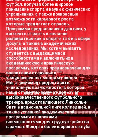
футбол, получая более широкое
понимание спорта и науки о физических
упражнениях, а также прекрасные
возможности карьерного роста,
которые предлагает отрасль.
Программа предназначена для всех, у
кого есть страсть и желание
развиваться как в спорте, так и в сфере
досуга, а также в академических
исследованиях. Мы хотим выявить
студентов с выдающимися
способностями и включить их в
академическую и практическую
программу, которая предназначена для
воспитания отличных и
уравновешенных молодых людей.
Мы стремимся предоставить
уникальную возможность, в которой
наши студенты получат пользу от
высококачественного футбольного
тренера, представляющего Линкольн-
Сити в национальной лиге колледжей, а
также успешной академической
программы с широкими
возможностями для трудоустройства
в рамках Фонда и более широкого клуба.