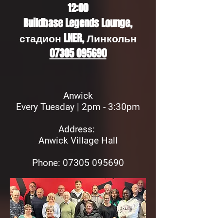
12:00
Buildbase Legends Lounge,
стадион LNER, Линкольн
07305 095690
Anwick
Every Tuesday | 2pm - 3:30pm
Address:
Anwick Village Hall
Phon
e: 07305 095690