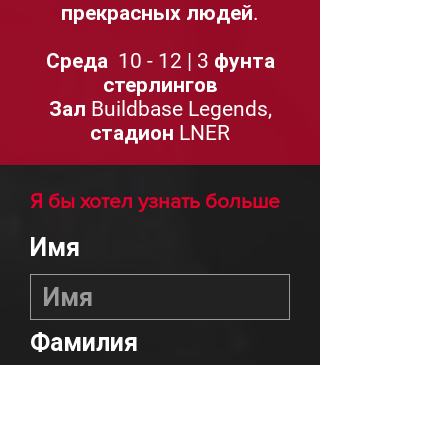
прекрасных людей.
Среда
10 - 12 | 3 фунта
стерлингов
Зал Buildbase Legends,
стадион LNER
Я бы хотел узнать больше
Имя
Фамилия
Эл. адрес