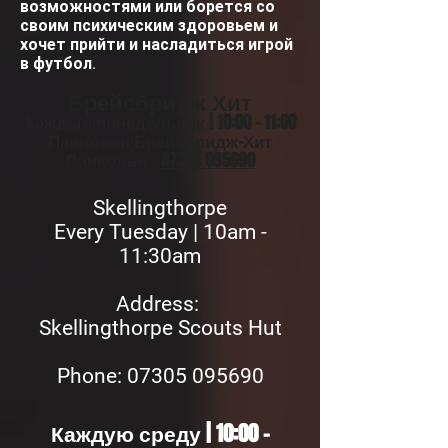
возможностями или борется со
своим психическим здоровьем и
хочет прийти и насладиться игрой
в футбол.
Брейсбридж Хит
Каждый понедельник | 10:00 - 11:00
Павильон Брейсбридж-Хит
Линкольн
07305 095690
Skellingthorpe
Every Tuesday | 10am -
11:30am
Address:
Skellingthorpe Scouts Hut
Phon
e: 07305 095690
Каждую среду | 10:00 -