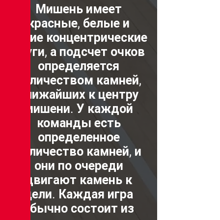
Мишень имеет
красные, белые и
синие концентрические
круги, а подсчет очков
определяется
количеством камней,
ближайших к центру
мишени. У каждой
команды есть
определенное
количество камней, и
они по очереди
двигают камень к
цели. Каждая игра
обычно состоит из