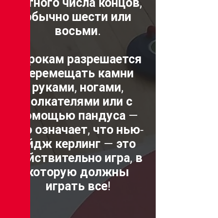
четного числа концов,
обычно шести или
восьми.
Игрокам разрешается
перемещать камни
руками, ногами,
толкателями или с
помощью пандуса —
это означает, что нью-
эйдж керлинг — это
действительно игра, в
которую должны
играть все!