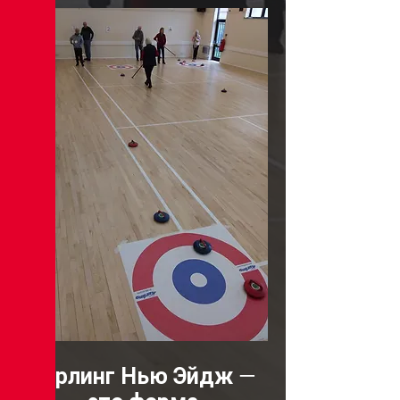
Керлинг Нью Эйдж —