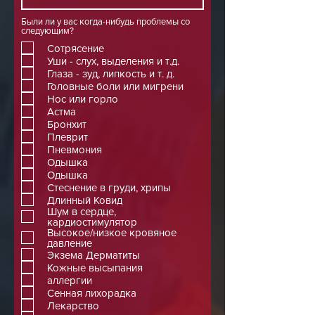
Были ли у вас когда-нибудь проблемы со
следующим?
Сотрясение
Уши - слух, выделения и т.д.
Глаза - зуд, липкость и т. д.
Головные боли или мигрени
Нос или горло
Астма
Бронхит
Плеврит
Пневмония
Одышка
Одышка
Стеснение в груди, хрипы
Длинный Ковид
Шум в сердце,
кардиостимулятор
Высокое/низкое кровяное
давление
Экзема Дерматиты
Кожные высыпания
аллергии
Сенная лихорадка
Лекарство