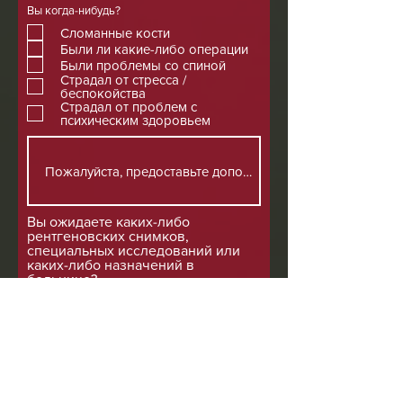
Вы когда-нибудь?
Сломанные кости
Были ли какие-либо операции
Были проблемы со спиной
Страдал от стресса /
беспокойства
Страдал от проблем с
психическим здоровьем
Вы ожидаете каких-либо
рентгеновских снимков,
специальных исследований или
каких-либо назначений в
больнице?
Вы принимаете какие-либо
лекарства или инъекции?